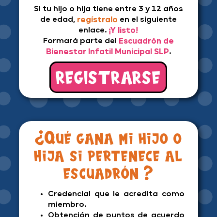
Si tu hijo o hija tiene entre 3 y 12 años
de edad,
regístralo
en el siguiente
enlace.
¡Y listo!
Formará parte del
Escuadrón de
Bienestar Infatil Municipal SLP
.
REGISTRARSE
¿Qué gana mi hijo o
hija si pertenece al
escuadrón ?
Credencial que le acredita como
miembro.
Obtención de puntos de acuerdo