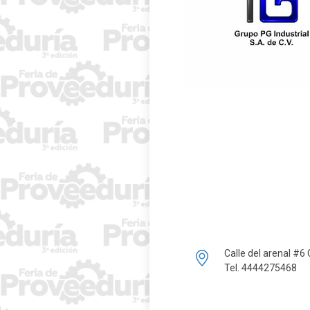
Calle del arenal #6
Tel. 4444275468