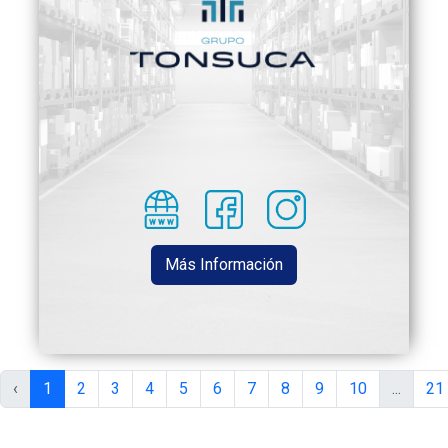
Más Información
‹
1
2
3
4
5
6
7
8
9
10
...
21