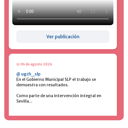
📅 07 de agosto 2026
💡El programa de Alumbrado Táctico cada día
da mejores resultados y prueba de ello está en
Cordillera Real donde mejoramo...
Ver publicación
📅 06 de agosto 2026
@ ugch_slp
En el Gobierno Municipal SLP el trabajo se
demuestra con resultados.
Como parte de una intervención integral en
Sevilla...
Ver publicación