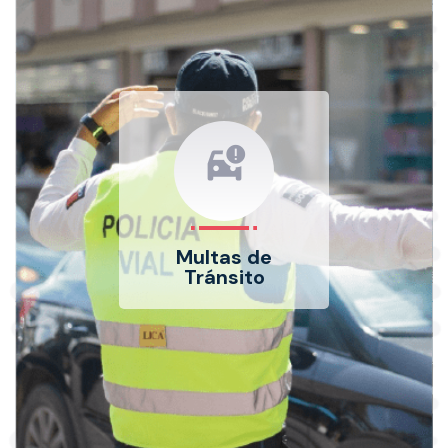
car_crash
Multas de
Tránsito