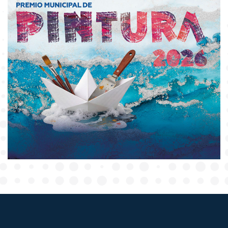
Ver publicación
Ver publicación
📅 03 de agosto 2026
@ enriquegalindoceballos
3 de 3 del #SanLuisAmable con el Licenciado
Gallo.