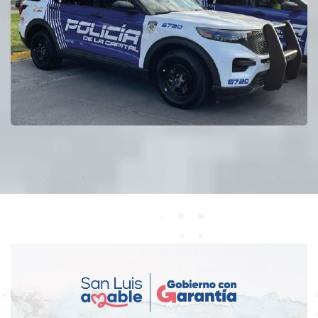
Ver publicación
📅 06 de agosto 2026
🔴🎥 #EnVivo : Presentación del libro: “Espacios
en el tiempo” de Silvia Reyna Díaz de León
Ver publicación
📅 07 de agosto 2026
@ servmpalslp
#SanLuisCapital fue reconocida como la capital
del país con los parques y jardines mejor
cuidados, de acuerdo con la Enc...