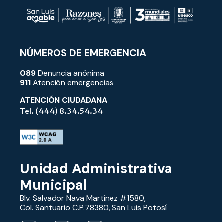
NÚMEROS DE EMERGENCIA
089
Denuncia anónima
911
Atención emergencias
Ver publicación
ATENCIÓN CIUDADANA
Tel. (444) 8.34.54.34
📅 30 de julio 2026
@ servmpalslp
Hoy somos el primer lugar nacional en
Unidad Administrativa
percepción del servicio de alumbrado público, de
acuerdo con la ENSU del INEGI. Es...
Municipal
Blv. Salvador Nava Martínez #1580,
Col. Santuario C.P.78380, San Luis Potosí