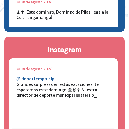
📅 08 de agosto 2026
🧹🌳 ¡Este domingo, Domingo de Pilas llega a la
Col. Tangamanga!
Sumemos esfuerzos para mejorar nuestros
espacios público...
Instagram
📅 08 de agosto 2026
@ deportempalslp
Grandes sorpresas en estás vacaciones ¡te
esperamos este domingo!🏝️😎☀️.Nuestro
director de deporte municipal luisferslp_...
Ver publicación